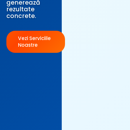
generează
rezultate
concrete.
Vezi Serviciile
Noastre