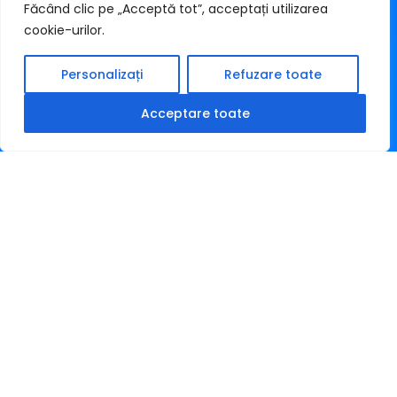
Făcând clic pe „Acceptă tot”, acceptați utilizarea
cookie-urilor.
Personalizați
Refuzare toate
Acceptare toate
3.5 milioane de euro (€)
vânzări în săptămâna
Black Friday 2024 pentru
40 de magazine online