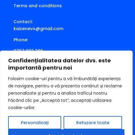
Terms and conditions
Contact:
kaizenevo@gmail.com
Phone:
0767 992 386
Confidențialitatea datelor dvs. este
importantă pentru noi
Soluționarea Alternativă a Litigiilor
Folosim cookie-uri pentru a vă îmbunătăți experiența
de navigare, pentru a vă prezenta conținut și reclame
personalizate și pentru a analiza traficul nostru.
Soluționarea online a litigiilor
Făcând clic pe „Acceptă tot”, acceptați utilizarea
cookie-urilor.
Personalizați
Refuzare toate